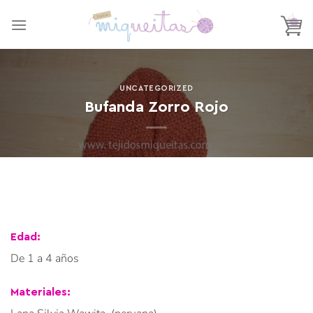
Saltar
al
contenido
UNCATEGORIZED
Bufanda Zorro Rojo
Edad:
De 1 a 4 años
Materiales: