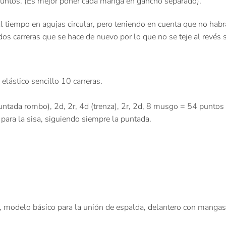
puntos. (Es mejor poner cada manga en gancho separado).
l tiempo en agujas circular, pero teniendo en cuenta que no habrá
os carreras que se hace de nuevo por lo que no se teje al revés 
elástico sencillo 10 carreras.
puntada rombo), 2d, 2r, 4d (trenza), 2r, 2d, 8 musgo = 54 puntos
 para la sisa, siguiendo siempre la puntada.
 modelo básico para la unión de espalda, delantero con mangas