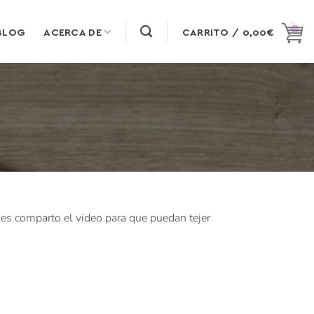
BLOG
ACERCA DE
CARRITO /
0,00
€
les comparto el video para que puedan tejer