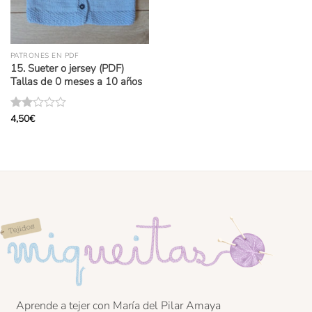
PATRONES EN PDF
15. Sueter o jersey (PDF)
Tallas de 0 meses a 10 años
4,50
€
Valorado
con
2.00
de 5
Aprende a tejer con María del Pilar Amaya