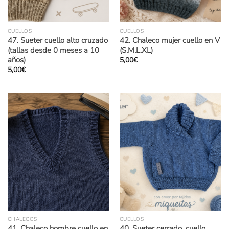
CUELLOS
CUELLOS
47. Sueter cuello alto cruzado
42. Chaleco mujer cuello en V
(tallas desde 0 meses a 10
(S.M.L.XL)
años)
5,00
€
5,00
€
CHALECOS
CUELLOS
41. Chaleco hombre cuello en
40. Sueter cerrado, cuello