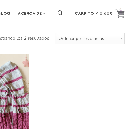
BLOG
ACERCA DE
CARRITO /
0,00
€
Ordenado
trando los 2 resultados
por
los
últimos