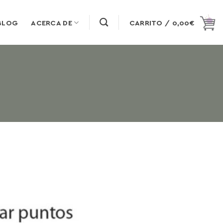
BLOG
ACERCA DE
CARRITO /
0,00
€