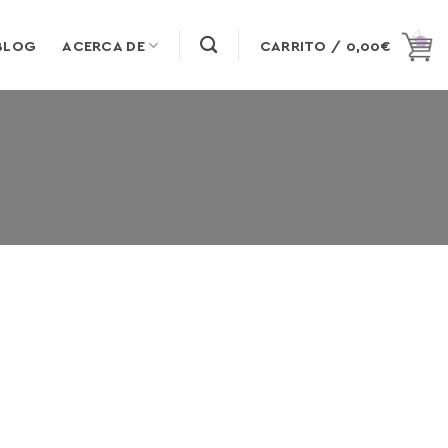
BLOG
ACERCA DE
CARRITO /
0,00
€