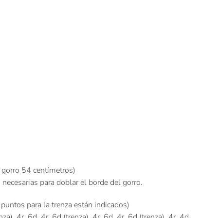
 gorro 54 centímetros)
 necesarias para doblar el borde del gorro.
s puntos para la trenza están indicados)
za), 4r, 6d, 4r, 6d (trenza), 4r, 6d, 4r, 6d (trenza), 4r, 4d