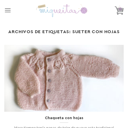
Saltar
al
contenido
ARCHIVOS DE ETIQUETAS:
SUETER CON HOJAS
Chaqueta con hojas
Hace tiempo tenía ganas de tejer de nuevo esta tradicional