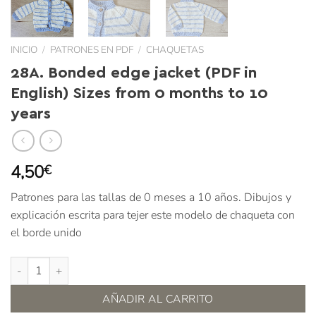
INICIO
/
PATRONES EN PDF
/
CHAQUETAS
28A. Bonded edge jacket (PDF in
English) Sizes from 0 months to 10
years
4,50
€
Patrones para las tallas de 0 meses a 10 años. Dibujos y
explicación escrita para tejer este modelo de chaqueta con
el borde unido
28A. Bonded edge jacket (PDF in English) Sizes from 0 months to 
AÑADIR AL CARRITO