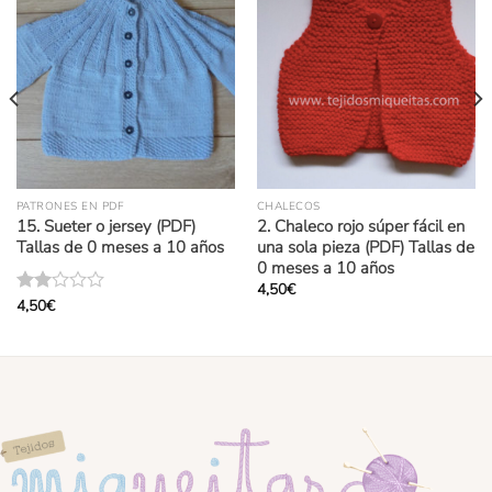
PATRONES EN PDF
CHALECOS
15. Sueter o jersey (PDF)
2. Chaleco rojo súper fácil en
Tallas de 0 meses a 10 años
una sola pieza (PDF) Tallas de
0 meses a 10 años
4,50
€
4,50
€
Valorado
con
2.00
de 5