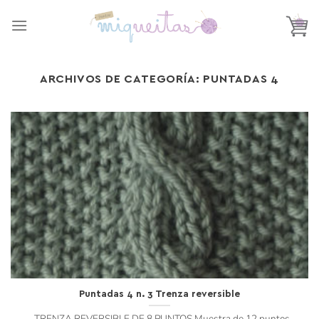
Saltar
al
contenido
ARCHIVOS DE CATEGORÍA:
PUNTADAS 4
Puntadas 4 n. 3 Trenza reversible
TRENZA REVERSIBLE DE 8 PUNTOS Muestra de 12 puntos