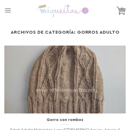
Saltar
al
contenido
ARCHIVOS DE CATEGORÍA:
GORROS ADULTO
Gorro con rombos
Edad: Adulto Materiales: Lana STOP MERINO Agujas: Agujas 4